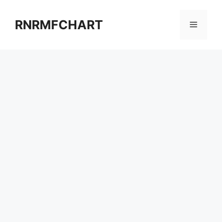
컨
텐
RNRMFCHART
메
츠
로
뉴
건
너
뛰
기