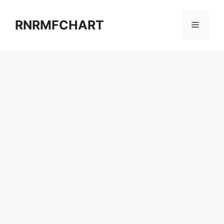
컨
텐
RNRMFCHART
메
츠
로
뉴
건
너
뛰
기