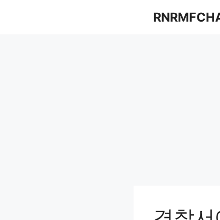
컨
RNRMFCH
텐
츠
로
건
너
뛰
기
경찰서