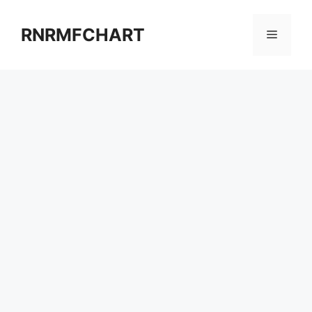
컨
텐
RNRMFCHART
메
츠
로
뉴
건
너
뛰
기