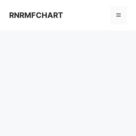
컨
텐
RNRMFCHART
메
츠
로
뉴
건
너
뛰
기