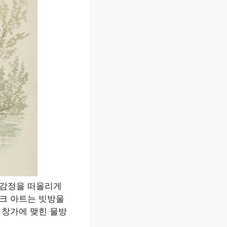
 감정을 떠올리게
이크 아트는 빗방울
 창가에 맺힌 물방