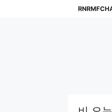
컨
RNRMFCH
텐
츠
로
건
너
뛰
기
비 오는