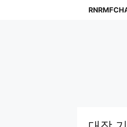
컨
RNRMFCH
텐
츠
로
건
너
뛰
기
대장 