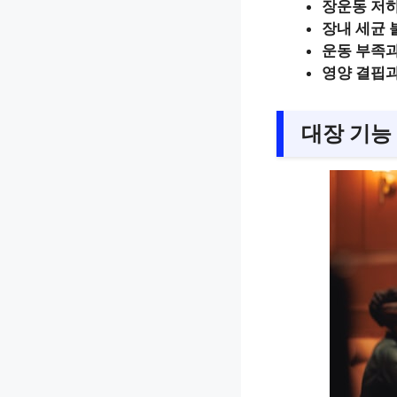
장운동 저
장내 세균
운동 부족
영양 결핍
대장 기능