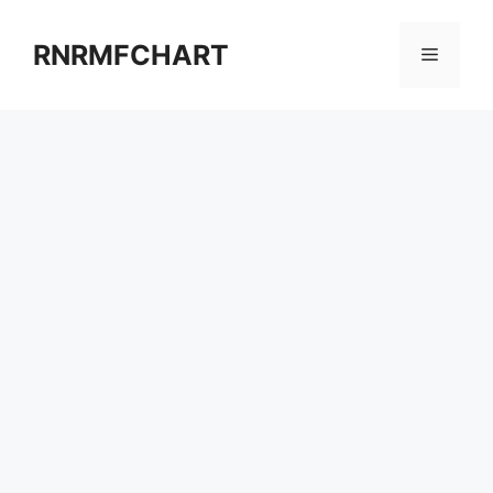
컨
텐
RNRMFCHART
메
츠
로
뉴
건
너
뛰
기