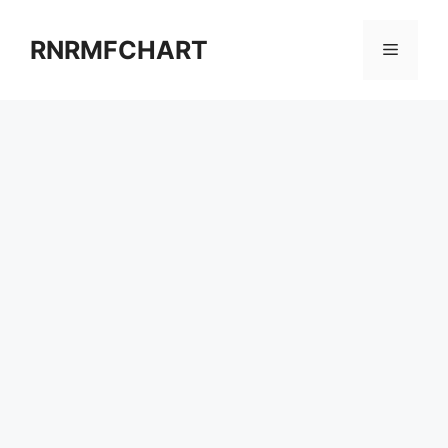
컨
텐
RNRMFCHART
메
츠
로
뉴
건
너
뛰
기