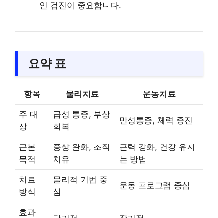
인 검진이 중요합니다.
요약 표
항목
물리치료
운동치료
주 대
급성 통증, 부상
만성통증, 체력 증진
상
회복
근본
증상 완화, 조직
근력 강화, 건강 유지
목적
치유
는 방법
치료
물리적 기법 중
운동 프로그램 중심
방식
심
효과