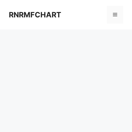
컨
텐
RNRMFCHART
메
츠
로
뉴
건
너
뛰
기