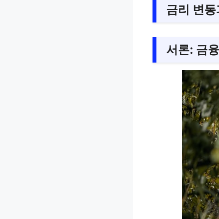
금리 변동
서론: 금