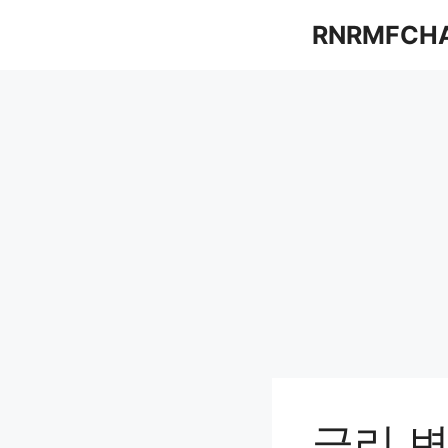
컨
RNRMFCH
텐
츠
로
건
너
뛰
기
금리 변