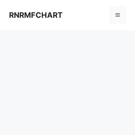
컨
텐
RNRMFCHART
메
츠
로
뉴
건
너
뛰
기