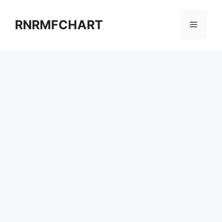
컨
텐
RNRMFCHART
메
츠
로
뉴
건
너
뛰
기