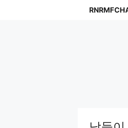
컨
RNRMFCH
텐
츠
로
건
너
뛰
기
남들이