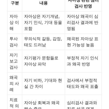
구분
내용
검사 반영
자아
자아상은 자기개념,
자아상 왜곡이 심
상 이
자기 인식, 기대 등을
리검사 결과에 반
해
포함
영됨
투사
무의식적 갈등, 감정,
왜곡된 자아상 표
검사
태도 드러남
현 가능성 높음
자기
자기평가 문항들로
부정적 자기 인식
보고
자아상 파악
과 왜곡 반영
검사
왜곡
자기 비하, 기대와 현
검사에서 부정적
의 사
실 간 차이
태도와 왜곡 표출
례
치료
자아상 회복과 왜곡
심리검사 결과와
적 의
해소 중요
치료 성공 연계