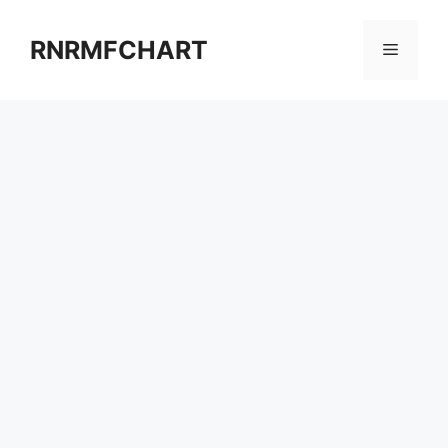
컨
텐
RNRMFCHART
메
츠
로
뉴
건
너
뛰
기