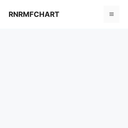
컨
텐
RNRMFCHART
메
츠
로
뉴
건
너
뛰
기