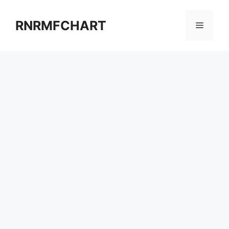
컨
텐
RNRMFCHART
메
츠
로
뉴
건
너
뛰
기