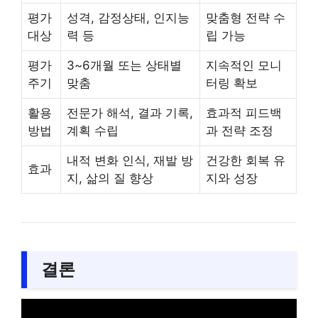
평가
성격, 감정상태, 인지능
맞춤형 전략 수
대상
력 등
립 가능
평가
3~6개월 또는 상태별
지속적인 모니
주기
맞춤
터링 확보
활용
전문가 해석, 결과 기록,
효과적 피드백
방법
계획 수립
과 전략 조정
내적 변화 인식, 재발 방
건강한 회복 유
효과
지, 삶의 질 향상
지와 성장
결론