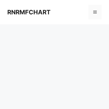
컨
텐
RNRMFCHART
메
츠
로
뉴
건
너
뛰
기