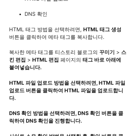
DNS 확인
HTML 태그 방법을 선택하려면,
HTML 태그 생성
버튼을 클릭하여 메타 태그를 복사합니다.
복사한 메타 태그를 티스토리 블로그의
꾸미기
>
스
킨 편집
>
HTML 편집
페이지의
태그 바로 아래에
붙여넣습니다.
HTML 파일 업로드 방법을 선택하려면,
HTML 파일
업로드
버튼을 클릭하여 HTML 파일을 업로드합니
다.
DNS 확인 방법을 선택하려면,
DNS 확인
버튼을 클
릭하여 DNS 확인을 진행합니다.