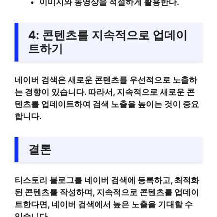
이미지와 동영상을 적절하게 활용한다.
4: 콘텐츠를 지속적으로 업데이
트하기
네이버 검색은 새로운 콘텐츠를 우선적으로 노출하
는 경향이 있습니다. 따라서, 지속적으로 새로운 콘
텐츠를 업데이트하여 검색 노출을 높이는 것이 중요
합니다.
결론
티스토리 블로그를 네이버 검색에 등록하고, 최적화
된 콘텐츠를 작성하며, 지속적으로 콘텐츠를 업데이
트한다면, 네이버 검색에서 높은 노출을 기대할 수
있습니다.