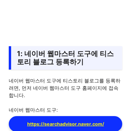
1: 네이버 웹마스터 도구에 티스
토리 블로그 등록하기
네이버 웹마스터 도구에 티스토리 블로그를 등록하
려면, 먼저 네이버 웹마스터 도구 홈페이지에 접속
합니다.
네이버 웹마스터 도구:
https://searchadvisor.naver.com/