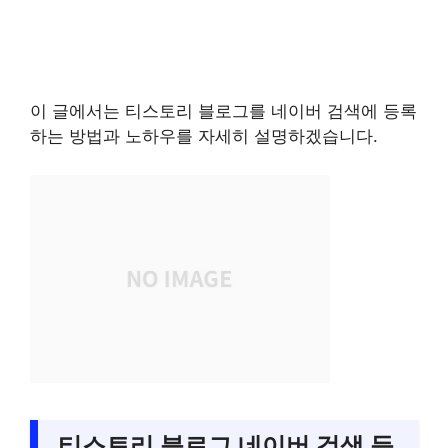
이 글에서는 티스토리 블로그를 네이버 검색에 등록
하는 방법과 노하우를 자세히 설명하겠습니다.
티스토리 블로그 네이버 검색 등