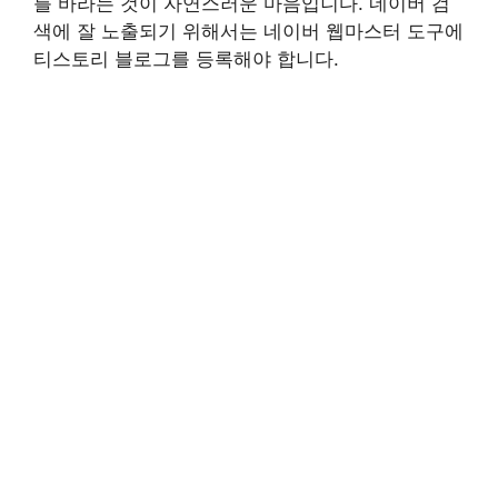
를 바라는 것이 자연스러운 마음입니다. 네이버 검
색에 잘 노출되기 위해서는 네이버 웹마스터 도구에
티스토리 블로그를 등록해야 합니다.