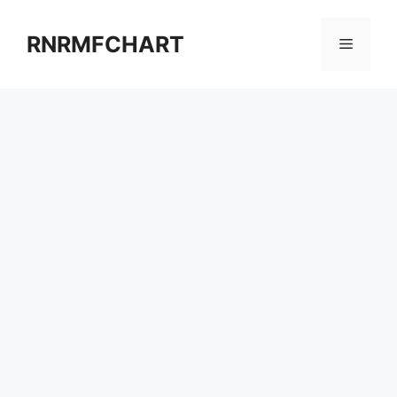
컨
텐
RNRMFCHART
메
츠
로
뉴
건
너
뛰
기