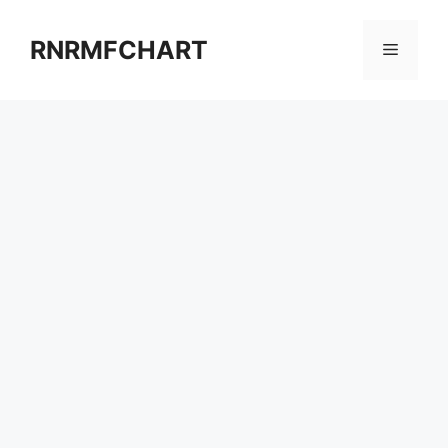
컨
텐
RNRMFCHART
메
츠
로
뉴
건
너
뛰
기