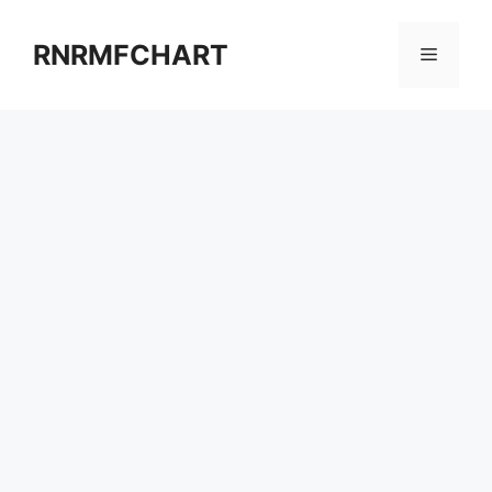
컨
텐
RNRMFCHART
메
츠
로
뉴
건
너
뛰
기